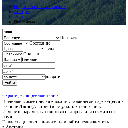
Недвижимость за рубежом
Австрия
Линц
Пентхаусы
Пентхаус
Состояние
Цена
Спальни
Ванные
по дате
Найти
Скрыть расширенный поиск
В данный момент недвижимости с заданными параметрами в
регионе
Линц
(Австрия) в результатах поиска нет.
Измените параметры поискового запроса или свяжитесь с
нами.
Наши специалисты помогут вам найти недвижимость
в Австрии.