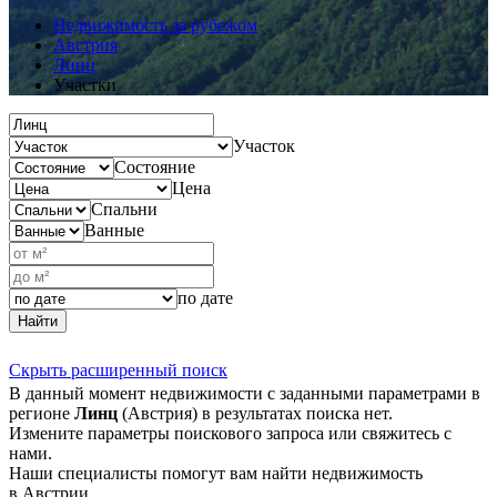
Недвижимость за рубежом
Австрия
Линц
Участки
Участок
Состояние
Цена
Спальни
Ванные
по дате
Найти
Скрыть расширенный поиск
В данный момент недвижимости с заданными параметрами в
регионе
Линц
(Австрия) в результатах поиска нет.
Измените параметры поискового запроса или свяжитесь с
нами.
Наши специалисты помогут вам найти недвижимость
в Австрии.