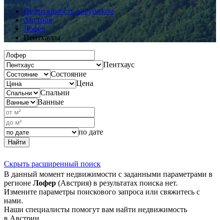
Недвижимость за рубежом
Австрия
Лофер
Пентхаусы
Пентхаус
Состояние
Цена
Спальни
Ванные
по дате
Найти
Скрыть расширенный поиск
В данный момент недвижимости с заданными параметрами в
регионе
Лофер
(Австрия) в результатах поиска нет.
Измените параметры поискового запроса или свяжитесь с
нами.
Наши специалисты помогут вам найти недвижимость
в Австрии.