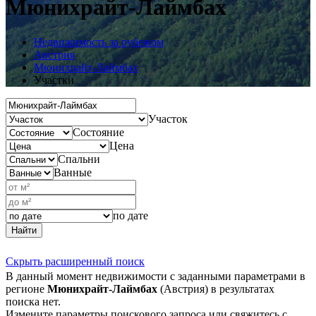
Мюнихрайт-Лаймбах
Недвижимость за рубежом
Австрия
Мюнихрайт-Лаймбах
Участки
Участок
Состояние
Цена
Спальни
Ванные
по дате
Найти
Скрыть расширенный поиск
В данный момент недвижимости с заданными параметрами в
регионе
Мюнихрайт-Лаймбах
(Австрия) в результатах
поиска нет.
Измените параметры поискового запроса или свяжитесь с