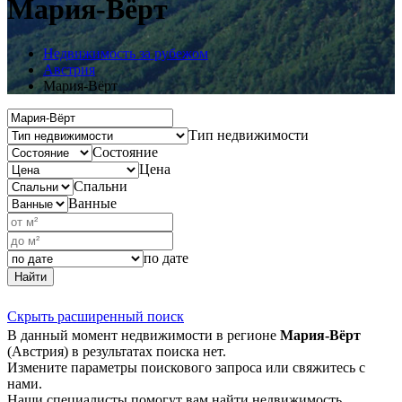
Мария-Вёрт
Недвижимость за рубежом
Австрия
Мария-Вёрт
Тип недвижимости
Состояние
Цена
Спальни
Ванные
по дате
Найти
Скрыть расширенный поиск
В данный момент недвижимости в регионе
Мария-Вёрт
(Австрия) в результатах поиска нет.
Измените параметры поискового запроса или свяжитесь с
нами.
Наши специалисты помогут вам найти недвижимость