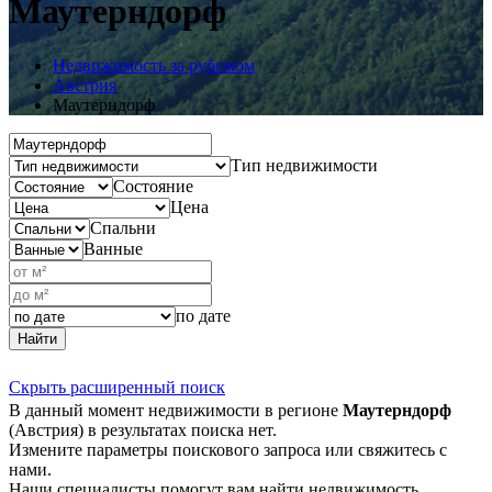
Маутерндорф
Недвижимость за рубежом
Австрия
Маутерндорф
Тип недвижимости
Состояние
Цена
Спальни
Ванные
по дате
Найти
Скрыть расширенный поиск
В данный момент недвижимости в регионе
Маутерндорф
(Австрия) в результатах поиска нет.
Измените параметры поискового запроса или свяжитесь с
нами.
Наши специалисты помогут вам найти недвижимость