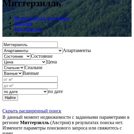
Миттерзилль
Недвижимость за рубежом
Австрия
Миттерзилль
Апартаменты
Апартаменты
Состояние
Цена
Спальни
Ванные
по дате
Найти
Скрыть расширенный поиск
В данный момент недвижимости с заданными параметрами в
регионе
Миттерзилль
(Австрия) в результатах поиска нет.
Измените параметры поискового запроса или свяжитесь с
нами.