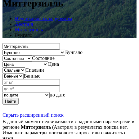
Миттерзилль
Недвижимость за рубежом
Австрия
Миттерзилль
Бунгало
Бунгало
Состояние
Цена
Спальни
Ванные
по дате
Найти
Скрыть расширенный поиск
В данный момент недвижимости с заданными параметрами в
регионе
Миттерзилль
(Австрия) в результатах поиска нет.
Измените параметры поискового запроса или свяжитесь с
нами.