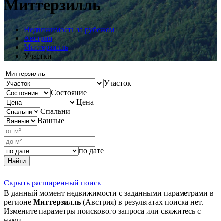
Миттерзилль
Недвижимость за рубежом
Австрия
Миттерзилль
Участки
Участок
Состояние
Цена
Спальни
Ванные
по дате
Найти
Скрыть расширенный поиск
В данный момент недвижимости с заданными параметрами в
регионе
Миттерзилль
(Австрия) в результатах поиска нет.
Измените параметры поискового запроса или свяжитесь с
нами.