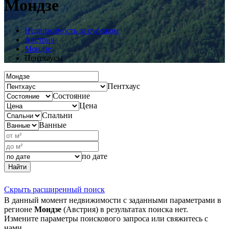
Мондзе
Недвижимость за рубежом
Австрия
Мондзе
Пентхаусы
Пентхаус
Состояние
Цена
Спальни
Ванные
по дате
Найти
Скрыть расширенный поиск
В данный момент недвижимости с заданными параметрами в
регионе
Мондзе
(Австрия) в результатах поиска нет.
Измените параметры поискового запроса или свяжитесь с
нами.