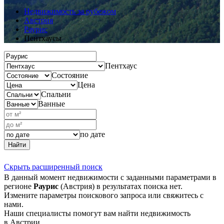
Недвижимость за рубежом
Австрия
Раурис
Пентхаусы
Пентхаус
Состояние
Цена
Спальни
Ванные
по дате
Найти
Скрыть расширенный поиск
В данный момент недвижимости с заданными параметрами в
регионе
Раурис
(Австрия) в результатах поиска нет.
Измените параметры поискового запроса или свяжитесь с
нами.
Наши специалисты помогут вам найти недвижимость
в Австрии.