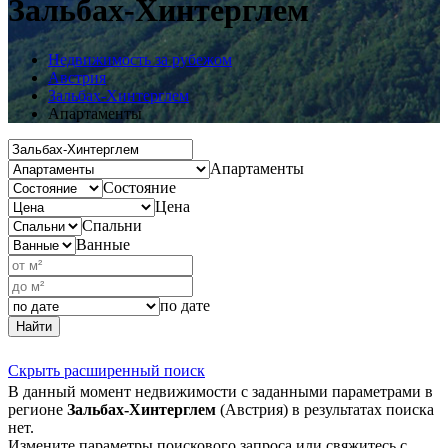
Зальбах-Хинтерглем
Недвижимость за рубежом
Австрия
Зальбах-Хинтерглем
Апартаменты
Апартаменты
Состояние
Цена
Спальни
Ванные
по дате
Найти
Скрыть расширенный поиск
В данный момент недвижимости с заданными параметрами в
регионе
Зальбах-Хинтерглем
(Австрия) в результатах поиска
нет.
Измените параметры поискового запроса или свяжитесь с