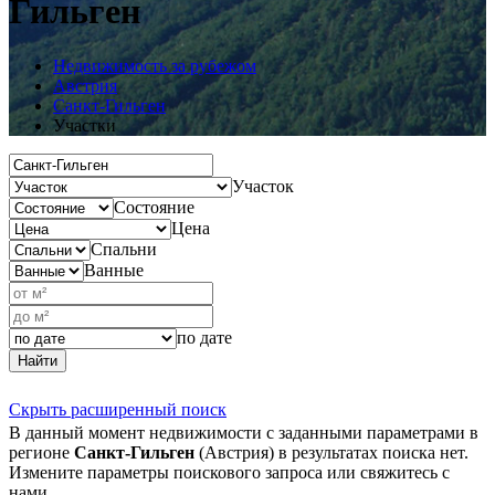
Гильген
Недвижимость за рубежом
Австрия
Санкт-Гильген
Участки
Участок
Состояние
Цена
Спальни
Ванные
по дате
Найти
Скрыть расширенный поиск
В данный момент недвижимости с заданными параметрами в
регионе
Санкт-Гильген
(Австрия) в результатах поиска нет.
Измените параметры поискового запроса или свяжитесь с
нами.