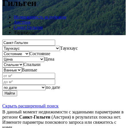
Гильген
Недвижимость за рубежом
Австрия
Санкт-Гильген
Таунхаусы
Таунхаус
Состояние
Цена
Спальни
Ванные
по дате
Найти
Скрыть расширенный поиск
В данный момент недвижимости с заданными параметрами в
регионе
Санкт-Гильген
(Австрия) в результатах поиска нет.
Измените параметры поискового запроса или свяжитесь с
нами.