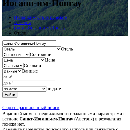
Иоганн-им-Понгау
Недвижимость за рубежом
Австрия
Санкт-Иоганн-им-Понгау
Отели
Отель
Состояние
Цена
Спальни
Ванные
по дате
Найти
Скрыть расширенный поиск
В данный момент недвижимости с заданными параметрами в
регионе
Санкт-Иоганн-им-Понгау
(Австрия) в результатах
поиска нет.
Измените параметры поискового запроса или свяжитесь с