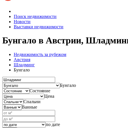
Поиск недвижимости
Новости
Выставки недвижимости
Бунгало в Австрии, Шладмин
Недвижимость за рубежом
Австрия
Шладминг
Бунгало
Бунгало
Состояние
Цена
Спальни
Ванные
по дате