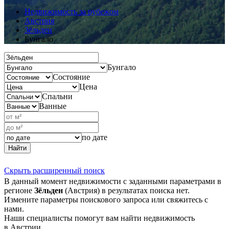
Недвижимость за рубежом
Австрия
Зёльден
Бунгало
Бунгало
Состояние
Цена
Спальни
Ванные
по дате
Найти
Скрыть расширенный поиск
В данный момент недвижимости с заданными параметрами в
регионе
Зёльден
(Австрия) в результатах поиска нет.
Измените параметры поискового запроса или свяжитесь с
нами.
Наши специалисты помогут вам найти недвижимость
в Австрии.