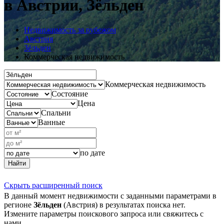
в Австрии, Зёльден
Недвижимость за рубежом
Австрия
Зёльден
Коммерческая недвижимость
Коммерческая недвижимость
Состояние
Цена
Спальни
Ванные
по дате
Найти
Скрыть расширенный поиск
В данный момент недвижимости с заданными параметрами в
регионе
Зёльден
(Австрия) в результатах поиска нет.
Измените параметры поискового запроса или свяжитесь с
нами.