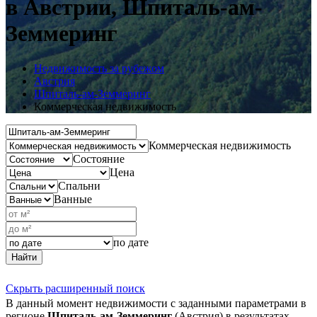
в Австрии, Шпиталь-ам-
Земмеринг
Недвижимость за рубежом
Австрия
Шпиталь-ам-Земмеринг
Коммерческая недвижимость
Коммерческая недвижимость
Состояние
Цена
Спальни
Ванные
по дате
Найти
Скрыть расширенный поиск
В данный момент недвижимости с заданными параметрами в
регионе
Шпиталь-ам-Земмеринг
(Австрия) в результатах