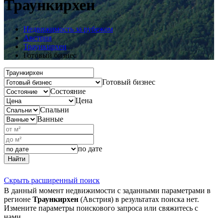
Траункирхен
Недвижимость за рубежом
Австрия
Траункирхен
Готовый бизнес
Готовый бизнес
Состояние
Цена
Спальни
Ванные
по дате
Найти
Скрыть расширенный поиск
В данный момент недвижимости с заданными параметрами в
регионе
Траункирхен
(Австрия) в результатах поиска нет.
Измените параметры поискового запроса или свяжитесь с
нами.