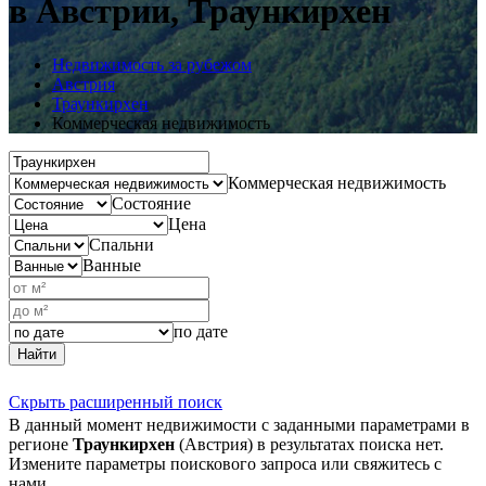
в Австрии, Траункирхен
Недвижимость за рубежом
Австрия
Траункирхен
Коммерческая недвижимость
Коммерческая недвижимость
Состояние
Цена
Спальни
Ванные
по дате
Найти
Скрыть расширенный поиск
В данный момент недвижимости с заданными параметрами в
регионе
Траункирхен
(Австрия) в результатах поиска нет.
Измените параметры поискового запроса или свяжитесь с
нами.