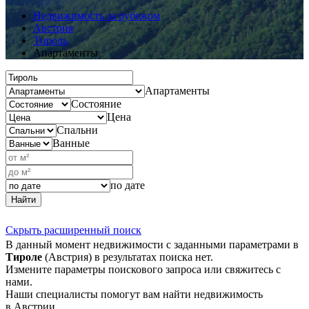
Недвижимость за рубежом
Австрия
Тироль
Апартаменты
Апартаменты
Состояние
Цена
Спальни
Ванные
по дате
Найти
Скрыть расширенный поиск
В данный момент недвижимости с заданными параметрами в
Тироле
(Австрия) в результатах поиска нет.
Измените параметры поискового запроса или свяжитесь с
нами.
Наши специалисты помогут вам найти недвижимость
в Австрии.