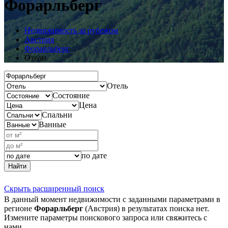
Форарльберг
Недвижимость за рубежом
Австрия
Форарльберг
Отели
Отель
Состояние
Цена
Спальни
Ванные
по дате
Найти
Скрыть расширенный поиск
В данный момент недвижимости с заданными параметрами в
регионе
Форарльберг
(Австрия) в результатах поиска нет.
Измените параметры поискового запроса или свяжитесь с
нами.