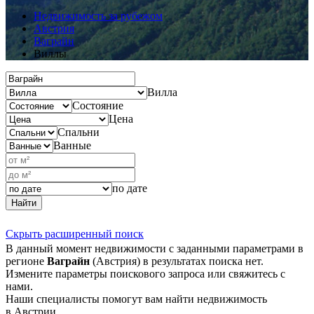
Недвижимость за рубежом
Австрия
Ваграйн
Виллы
Вилла
Состояние
Цена
Спальни
Ванные
по дате
Найти
Скрыть расширенный поиск
В данный момент недвижимости с заданными параметрами в
регионе
Ваграйн
(Австрия) в результатах поиска нет.
Измените параметры поискового запроса или свяжитесь с
нами.
Наши специалисты помогут вам найти недвижимость
в Австрии.