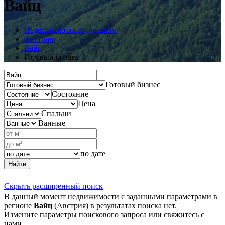
Вайц
Недвижимость за рубежом
Австрия
Вайц
Готовый бизнес
Готовый бизнес
Состояние
Цена
Спальни
Ванные
по дате
Найти
Скрыть расширенный поиск
В данный момент недвижимости с заданными параметрами в
регионе
Вайц
(Австрия) в результатах поиска нет.
Измените параметры поискового запроса или свяжитесь с
нами.