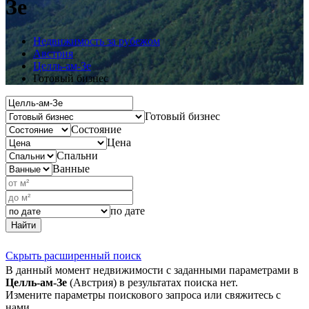
Зе
Недвижимость за рубежом
Австрия
Целль-ам-Зе
Готовый бизнес
Готовый бизнес
Состояние
Цена
Спальни
Ванные
по дате
Найти
Скрыть расширенный поиск
В данный момент недвижимости с заданными параметрами в
Целль-ам-Зе
(Австрия) в результатах поиска нет.
Измените параметры поискового запроса или свяжитесь с
нами.