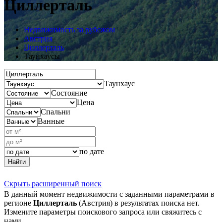
Циллерталь
Недвижимость за рубежом
Австрия
Циллерталь
Таунхаусы
Таунхаус
Состояние
Цена
Спальни
Ванные
по дате
Найти
Скрыть расширенный поиск
В данный момент недвижимости с заданными параметрами в
регионе
Циллерталь
(Австрия) в результатах поиска нет.
Измените параметры поискового запроса или свяжитесь с
нами.