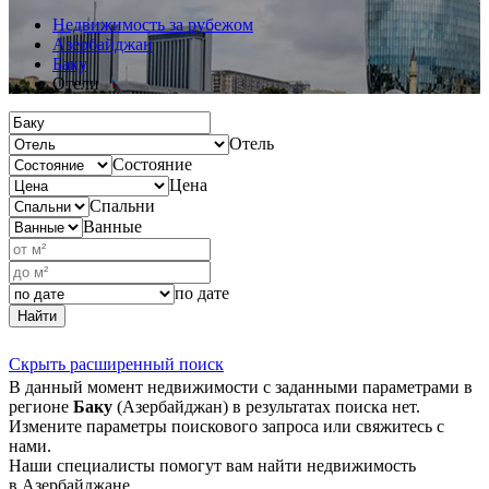
Недвижимость за рубежом
Азербайджан
Баку
Отели
Отель
Состояние
Цена
Спальни
Ванные
по дате
Найти
Скрыть расширенный поиск
В данный момент недвижимости с заданными параметрами в
регионе
Баку
(Азербайджан) в результатах поиска нет.
Измените параметры поискового запроса или свяжитесь с
нами.
Наши специалисты помогут вам найти недвижимость
в Азербайджане.