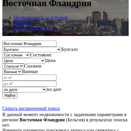
Восточная Фландрия
Недвижимость за рубежом
Бельгия
Восточная Фландрия
Бунгало
Бунгало
Состояние
Цена
Спальни
Ванные
по дате
Найти
Скрыть расширенный поиск
В данный момент недвижимости с заданными параметрами в
регионе
Восточная Фландрия
(Бельгия) в результатах поиска
нет.
Измените параметры поискового запроса или свяжитесь с