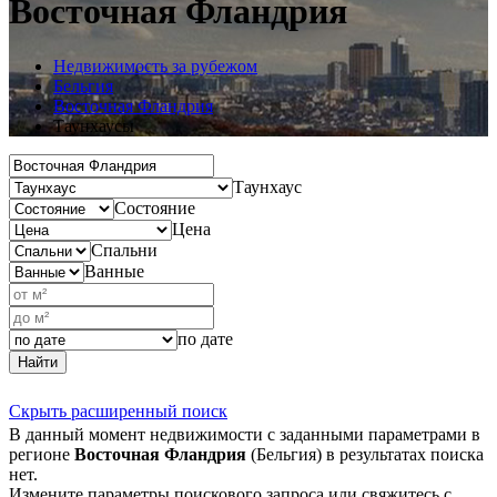
Восточная Фландрия
Недвижимость за рубежом
Бельгия
Восточная Фландрия
Таунхаусы
Таунхаус
Состояние
Цена
Спальни
Ванные
по дате
Найти
Скрыть расширенный поиск
В данный момент недвижимости с заданными параметрами в
регионе
Восточная Фландрия
(Бельгия) в результатах поиска
нет.
Измените параметры поискового запроса или свяжитесь с