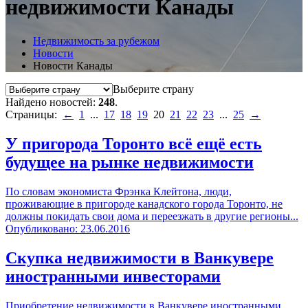
недвижимости Канады
Недвижимость за рубежом
Новости
Новости Канады
Выберите страну
Найдено новостей:
248
.
Страницы:
←
1
...
17
18
19
20
21
22
23
...
25
→
У пригорода Торонто всё ещё есть
будущее на рынке недвижимости
По словам экономиста Фрэнка Клейтона, люди,
проживающие в пригороде канадского города Торонто, не
должны покидать свои дома и переезжать в другие регионы...
Опубликовано: 23.06.2016
Скупка недвижимости в Ванкувере
иностранными инвесторами
Приобретение недвижимости в Ванкувере иностранными