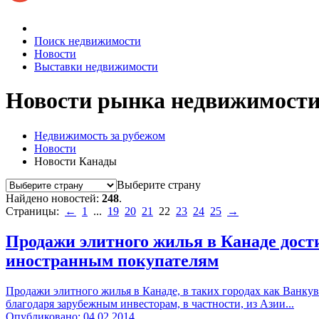
Поиск недвижимости
Новости
Выставки недвижимости
Новости рынка недвижимост
Недвижимость за рубежом
Новости
Новости Канады
Выберите страну
Найдено новостей:
248
.
Страницы:
←
1
...
19
20
21
22
23
24
25
→
Продажи элитного жилья в Канаде дости
иностранным покупателям
Продажи элитного жилья в Канаде, в таких городах как Ванкув
благодаря зарубежным инвесторам, в частности, из Азии...
Опубликовано: 04.02.2014