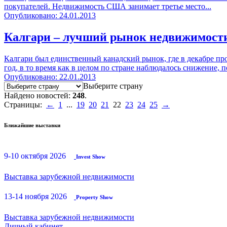
покупателей. Недвижимость США занимает третье место...
Опубликовано: 24.01.2013
Калгари – лучший рынок недвижимости
Калгари был единственный канадский рынок, где в декабре пр
год, в то время как в целом по стране наблюдалось снижение,
Опубликовано: 22.01.2013
Выберите страну
Найдено новостей:
248
.
Страницы:
←
1
...
19
20
21
22
23
24
25
→
Ближайшие выставки
9-10 октября 2026
Invest Show
Выставка зарубежной недвижимости
13-14 ноября 2026
Property Show
Выставка зарубежной недвижимости
Личный кабинет