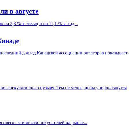
и в августе
на 2,8 % за месяц и на 11,1 % за год...
Канаде
последний доклад Канадской ассоциации риэлторов показывает,
я спекулятивного пузыря. Тем не менее, цены упорно тянутся
всплеск активности покупателей на рынке...