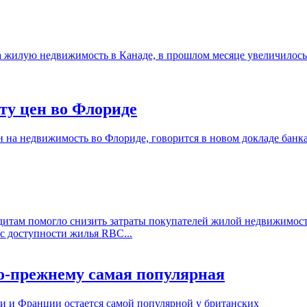
 жилую недвижимость в Канаде, в прошлом месяце увеличилось
ту цен во Флориде
н на недвижимость во Флориде, говорится в новом докладе банк
дитам помогло снизить затраты покупателей жилой недвижимос
кс доступности жилья RBC...
о-прежнему самая популярная
и и Франции остается самой популярной у британских