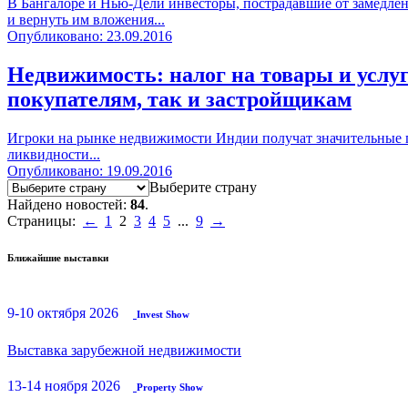
В Бангалоре и Нью-Дели инвесторы, пострадавшие от замедлен
и вернуть им вложения...
Опубликовано: 23.09.2016
Недвижимость: налог на товары и услу
покупателям, так и застройщикам
Игроки на рынке недвижимости Индии получат значительные п
ликвидности...
Опубликовано: 19.09.2016
Выберите страну
Найдено новостей:
84
.
Страницы:
←
1
2
3
4
5
...
9
→
Ближайшие выставки
9-10 октября 2026
Invest Show
Выставка зарубежной недвижимости
13-14 ноября 2026
Property Show