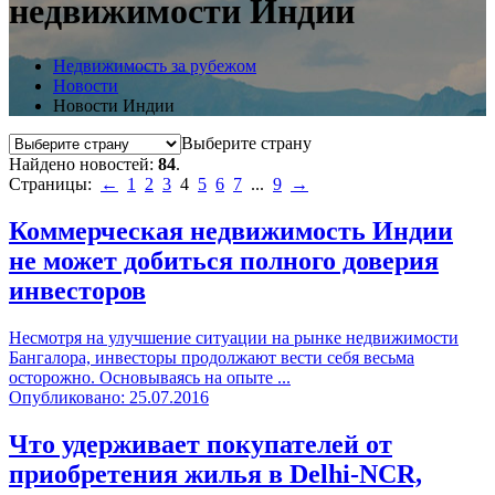
недвижимости Индии
Недвижимость за рубежом
Новости
Новости Индии
Выберите страну
Найдено новостей:
84
.
Страницы:
←
1
2
3
4
5
6
7
...
9
→
Коммерческая недвижимость Индии
не может добиться полного доверия
инвесторов
Несмотря на улучшение ситуации на рынке недвижимости
Бангалора, инвесторы продолжают вести себя весьма
осторожно. Основываясь на опыте ...
Опубликовано: 25.07.2016
Что удерживает покупателей от
приобретения жилья в Delhi-NCR,