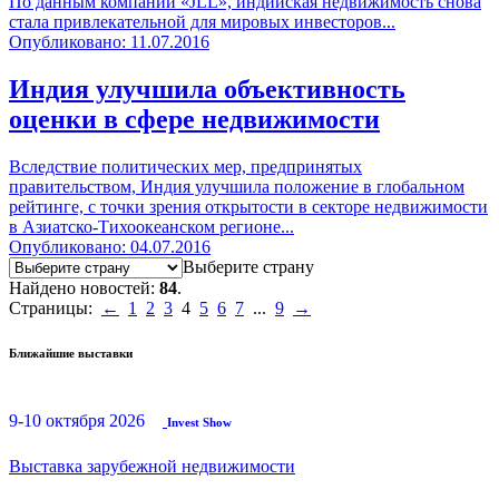
По данным компании «JLL», индийская недвижимость снова
стала привлекательной для мировых инвесторов...
Опубликовано: 11.07.2016
Индия улучшила объективность
оценки в сфере недвижимости
Вследствие политических мер, предпринятых
правительством, Индия улучшила положение в глобальном
рейтинге, с точки зрения открытости в секторе недвижимости
в Азиатско-Тихоокеанском регионе...
Опубликовано: 04.07.2016
Выберите страну
Найдено новостей:
84
.
Страницы:
←
1
2
3
4
5
6
7
...
9
→
Ближайшие выставки
9-10 октября 2026
Invest Show
Выставка зарубежной недвижимости