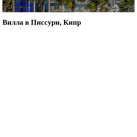
Лимасол
Писсури
Вилла в Писсури, Кипр