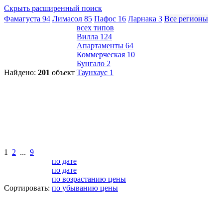
Скрыть расширенный поиск
Фамагуста
94
Лимасол
85
Пафос
16
Ларнака
3
Все регионы
всех типов
Вилла
124
Апартаменты
64
Коммерческая
10
Бунгало
2
Найдено:
201
объект
Таунхаус
1
1
2
...
9
по дате
по дате
по возрастанию цены
Сортировать:
по убыванию цены