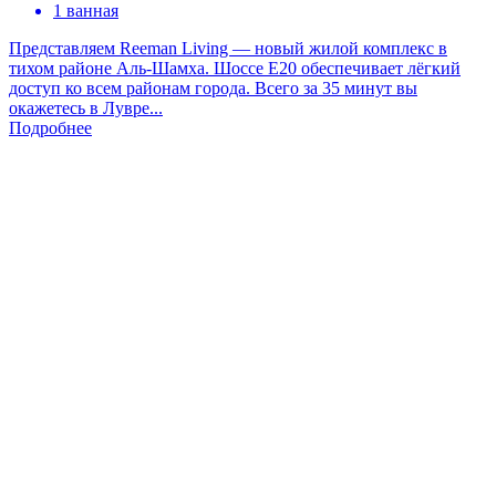
1 ванная
Представляем Reeman Living — новый жилой комплекс в
тихом районе Аль-Шамха. Шоссе Е20 обеспечивает лёгкий
доступ ко всем районам города. Всего за 35 минут вы
окажетесь в Лувре...
Подробнее