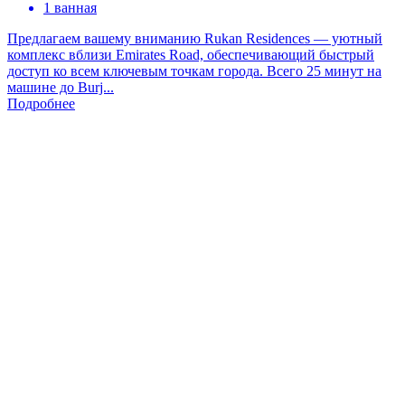
1 ванная
Предлагаем вашему вниманию Rukan Residences — уютный
комплекс вблизи Emirates Road, обеспечивающий быстрый
доступ ко всем ключевым точкам города. Всего 25 минут на
машине до Burj...
Подробнее