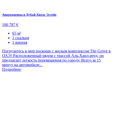
Апартаменты в Дубай-Хиллс Эстейт
166 787 €
65 м²
1 спальня
1 ванная
Погрузитесь в мир роскоши с жилым комплексом The Grove в
ОАЭ! Расположенный рядом с трассой Аль-Хаил-роуд, он
предлагает легкость перемещения по городу. Всего за 15
минут на автомобиле...
Подробнее