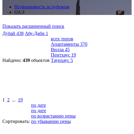
Недвижимость за рубежом
ОАЭ
Показать расширенный поиск
Дубай
438
Абу-Даби
1
всех типов
Апартаменты
370
Вилла
45
Пентхаус
19
Найдено:
439
объектов
Таунхаус
5
1
2
...
19
по дате
по дате
по возрастанию цены
Сортировать:
по убыванию цены