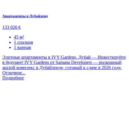
Апартаменты в Дубайленд
133 026 €
45 м²
1 спальня
1 ванная
Элитные апартаменты в IVY Gardens, Дубай — Инвестируйте
в будущее! IVY Gardens от Samana Developers — роскошный
жилой комплекс в Дубайленде, готовый к сдаче в 2026 году.
Отличное...
Подробнее