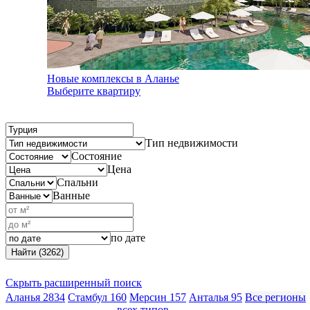
Новые комплексы в Аланье
Выберите квартиру
Тип недвижимости
Состояние
Цена
Спальни
Ванные
по дате
Найти (3262)
Скрыть расширенный поиск
Аланья
2834
Стамбул
160
Мерсин
157
Анталья
95
Все регионы
всех типов