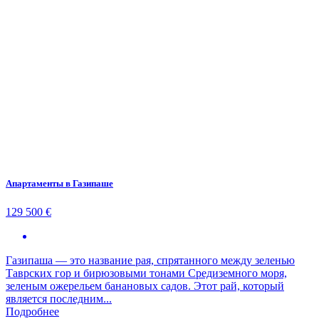
Апартаменты в Газипаше
129 500 €
Газипаша — это название рая, спрятанного между зеленью
Таврских гор и бирюзовыми тонами Средиземного моря,
зеленым ожерельем банановых садов. Этот рай, который
является последним...
Подробнее