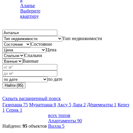
в
Аланье
Выберите
квартиру
Тип недвижимости
Состояние
Цена
Спальни
Ванные
по дате
Найти (95)
Скрыть расширенный поиск
Газипаша
75
Муратпаша
8
Аксу
5
Лара
2
Дёшемеалты
1
Кепез
1
Серик
1
всех типов
Апартаменты
90
Найдено:
95
объектов
Вилла
5