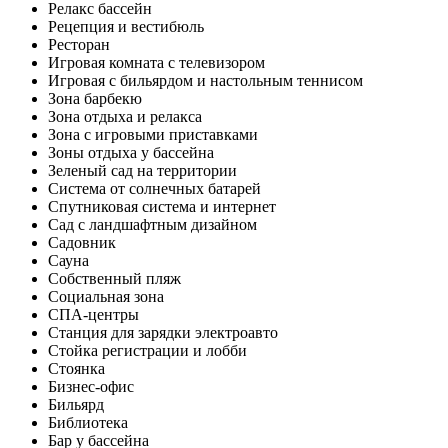
Релакс бассейн
Рецепция и вестибюль
Ресторан
Игровая комната с телевизором
Игровая с бильярдом и настольным теннисом
Зона барбекю
Зона отдыха и релакса
Зона с игровыми приставками
Зоны отдыха у бассейна
Зеленый сад на территории
Система от солнечных батарей
Спутниковая система и интернет
Сад с ландшафтным дизайном
Садовник
Сауна
Собственный пляж
Социальная зона
СПА-центры
Станция для зарядки электроавто
Стойка регистрации и лобби
Стоянка
Бизнес-офис
Бильярд
Библиотека
Бар у бассейнa