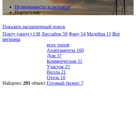
Недвижимость за рубежом
Португалия
Показать расширенный поиск
Порту (округ)
138
Лиссабон
59
Фару
54
Мадейра
15
Все
регионы
всех типов
Апартаменты
160
Дом
37
Коммерческая
31
Участок
25
Вилла
21
Отель
10
Найдено:
291
объект
Готовый бизнес
7