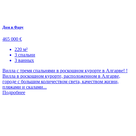
Дом в Фару
465 000 €
220 м²
3 спальни
3 ванных
Вилла с тремя спальнями в роскошном курорте в Алгарве! !
Вилла в роскошном курорте, расположенном в Алгарве,
городе с большим количеством света, качеством жизни,
пляжами и скалами...
Подробнее