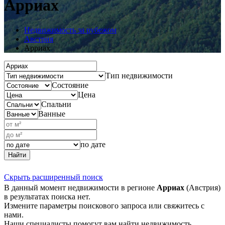
Арриах
Недвижимость за рубежом
Австрия
Арриах
Тип недвижимости
Состояние
Цена
Спальни
Ванные
по дате
Найти
Скрыть расширенный поиск
В данный момент недвижимости в регионе
Арриах
(Австрия)
в результатах поиска нет.
Измените параметры поискового запроса или свяжитесь с
нами.
Наши специалисты помогут вам найти недвижимость