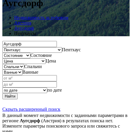
Аугсдорф
Недвижимость за рубежом
Австрия
Аугсдорф
Пентхаусы
Пентхаус
Состояние
Цена
Спальни
Ванные
по дате
Найти
Скрыть расширенный поиск
В данный момент недвижимости с заданными параметрами в
регионе
Аугсдорф
(Австрия) в результатах поиска нет.
Измените параметры поискового запроса или свяжитесь с
нами.