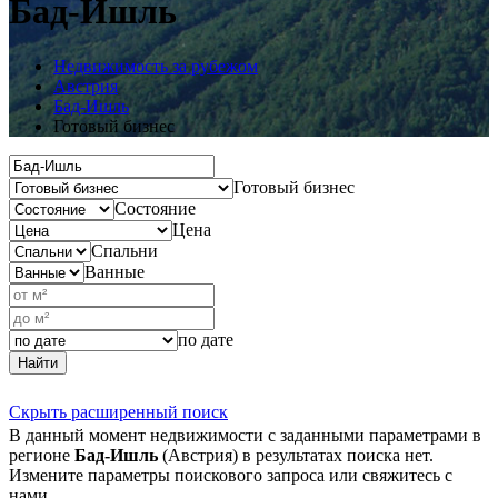
Бад-Ишль
Недвижимость за рубежом
Австрия
Бад-Ишль
Готовый бизнес
Готовый бизнес
Состояние
Цена
Спальни
Ванные
по дате
Найти
Скрыть расширенный поиск
В данный момент недвижимости с заданными параметрами в
регионе
Бад-Ишль
(Австрия) в результатах поиска нет.
Измените параметры поискового запроса или свяжитесь с
нами.