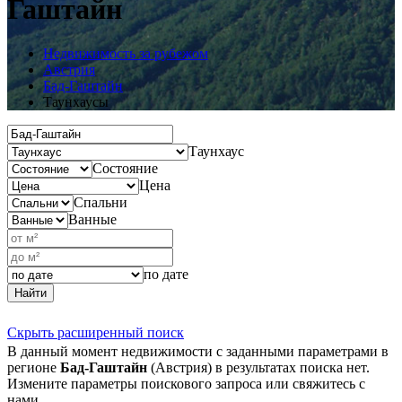
Гаштайн
Недвижимость за рубежом
Австрия
Бад-Гаштайн
Таунхаусы
Таунхаус
Состояние
Цена
Спальни
Ванные
по дате
Найти
Скрыть расширенный поиск
В данный момент недвижимости с заданными параметрами в
регионе
Бад-Гаштайн
(Австрия) в результатах поиска нет.
Измените параметры поискового запроса или свяжитесь с
нами.