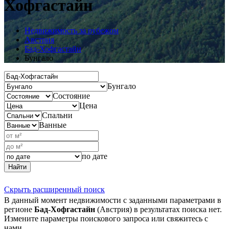
Хофгастайн
Недвижимость за рубежом
Австрия
Бад-Хофгастайн
Бунгало
Бунгало
Состояние
Цена
Спальни
Ванные
по дате
Найти
Скрыть расширенный поиск
В данный момент недвижимости с заданными параметрами в
регионе
Бад-Хофгастайн
(Австрия) в результатах поиска нет.
Измените параметры поискового запроса или свяжитесь с
нами.