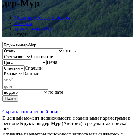
дер-Мур
Недвижимость за рубежом
Австрия
Брукк-ан-дер-Мур
Отели
Отель
Состояние
Цена
Спальни
Ванные
по дате
Найти
Скрыть расширенный поиск
В данный момент недвижимости с заданными параметрами в
регионе
Брукк-ан-дер-Мур
(Австрия) в результатах поиска
нет.
Измените параметры поискового запроса или свяжитесь с