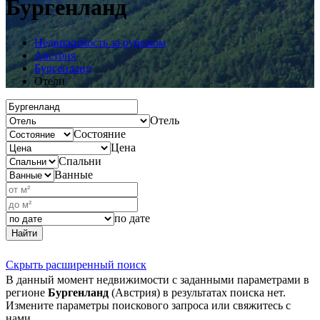
Бургенланд
Недвижимость за рубежом
Австрия
Бургенланд
Отели
Отель
Состояние
Цена
Спальни
Ванные
по дате
Найти
Скрыть расширенный поиск
В данный момент недвижимости с заданными параметрами в
регионе
Бургенланд
(Австрия) в результатах поиска нет.
Измените параметры поискового запроса или свяжитесь с
нами.