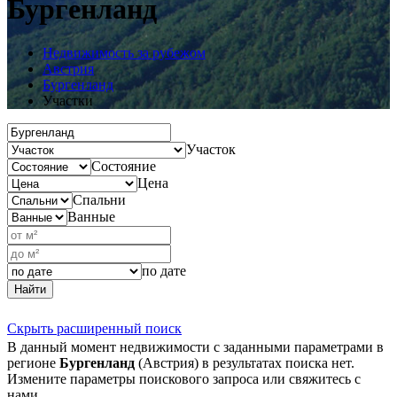
Бургенланд
Недвижимость за рубежом
Австрия
Бургенланд
Участки
Участок
Состояние
Цена
Спальни
Ванные
по дате
Найти
Скрыть расширенный поиск
В данный момент недвижимости с заданными параметрами в
регионе
Бургенланд
(Австрия) в результатах поиска нет.
Измените параметры поискового запроса или свяжитесь с
нами.