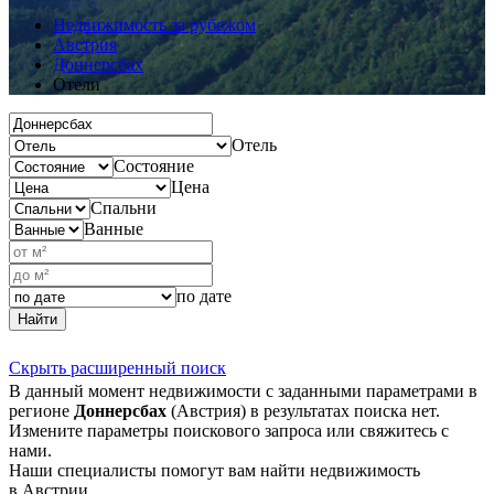
Недвижимость за рубежом
Австрия
Доннерсбах
Отели
Отель
Состояние
Цена
Спальни
Ванные
по дате
Найти
Скрыть расширенный поиск
В данный момент недвижимости с заданными параметрами в
регионе
Доннерсбах
(Австрия) в результатах поиска нет.
Измените параметры поискового запроса или свяжитесь с
нами.
Наши специалисты помогут вам найти недвижимость
в Австрии.